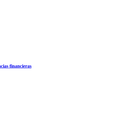
cias financieras