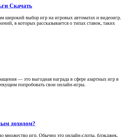
ьги Скачать
м широкий выбор игр на игровых автоматах и ​​видеоигр.
ий, в которых рассказывается о типах ставок, таких
ащения — это выгодная награда в сфере азартных игр в
текущим попробовать свои онлайн-игры.
льным доходом?
но множество игр. Обычно это онлайн-слоты, блэкджек,