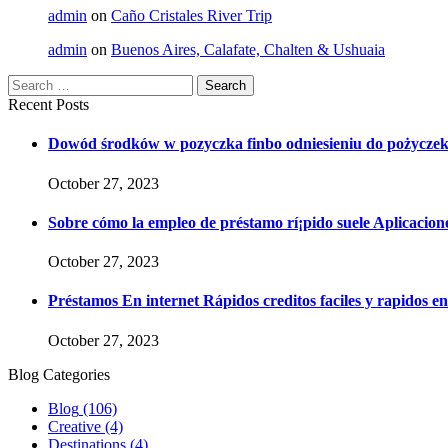
admin
on
Caño Cristales River Trip
admin
on
Buenos Aires, Calafate, Chalten & Ushuaia
Search
Recent Posts
Dowód środków w pozyczka finbo odniesieniu do pożycze
October 27, 2023
Sobre cómo la empleo de préstamo rí¡pido suele Aplicaciones
October 27, 2023
Préstamos En internet Rápidos creditos faciles y rapidos e
October 27, 2023
Blog Categories
Blog
(106)
Creative
(4)
Destinations
(4)