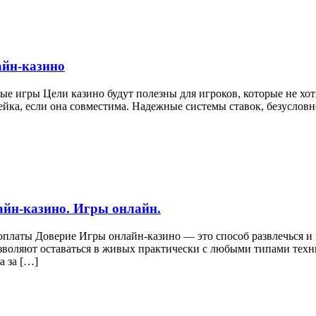
айн-казино
е игры Цели казино будут полезны для игроков, которые не хо
ячейка, если она совместима. Надежные системы ставок, безусло
лайн-казино. Игры онлайн.
латы Доверие Игры онлайн-казино — это способ развлечься и на
озволяют оставаться в живых практически с любыми типами тех
а за […]