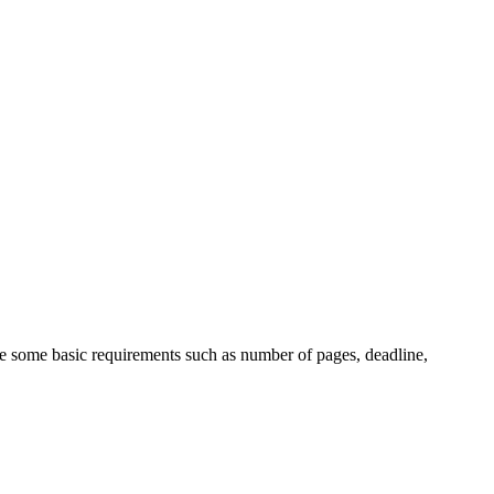
fine some basic requirements such as number of pages, deadline,