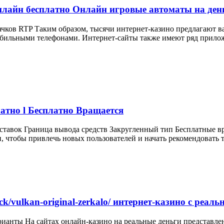
онлайн бесплатно Онлайн игровые автоматы на ден
чков RTP Таким образом, тысячи интернет-казино предлагают ва
бильными телефонами. Интернет-сайты также имеют ряд приложен
атно l Бесплатно Вращается
тавок Граница вывода средств Закругленный тип Бесплатные вр
 чтобы привлечь новых пользователей и начать рекомендовать 
ick/vulkan-original-zerkalo/ интернет-казино с реа
ианты На сайтах онлайн-казино на реальные деньги представле