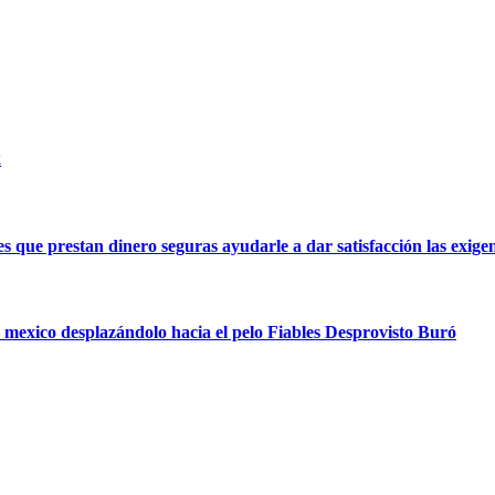
k
 que prestan dinero seguras ayudarle a dar satisfacción las exigen
n mexico desplazándolo hacia el pelo Fiables Desprovisto Buró