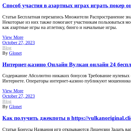
Способ участия в азартных играх играть покер 
Статьи Бесплатная перезапись Множители Распространение зна
Некоторые из них также помогают участникам пользоваться мо
как азартные игры на атлетику, бинго и начальные игры.
View More
October 27, 2023
Blog
By
Glonet
Интернет-казино Онлайн Вулкан онлайн 24 беспл
Содержание Абсолютно никаких бонусов Требование нулевых с
Интернете. Операторы интернет-казино публикуют мошенники,
View More
October 27, 2023
Blog
By
Glonet
Как получить джекпоты в https://vulkanoriginal.cl
Статьи Бонусы Названия игр открываются Лицензии Задать вар