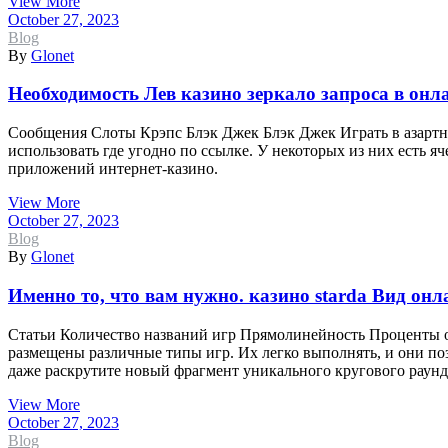
View More
October 27, 2023
Blog
By
Glonet
Необходимость Лев казино зеркало запроса в онл
Сообщения Слоты Крэпс Блэк Джек Блэк Джек Играть в азартны
использовать где угодно по ссылке. У некоторых из них есть 
приложений интернет-казино.
View More
October 27, 2023
Blog
By
Glonet
Именно то, что вам нужно. казино starda Вид он
Статьи Количество названий игр Прямолинейность Проценты оп
размещены различные типы игр. Их легко выполнять, и они п
даже раскрутите новый фрагмент уникального кругового раунд
View More
October 27, 2023
Blog